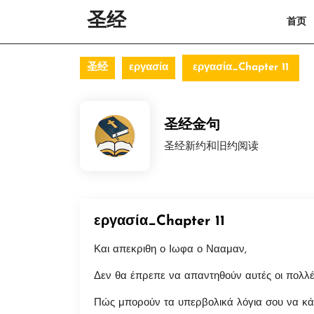
Skip
圣经
首页
to
content
Skip
to
圣经
εργασία
εργασία_Chapter 11
content
圣经金句
圣经新约和旧约阅读
εργασία_Chapter 11
Και απεκριθη ο Ιωφα ο Νααμαν,
Δεν θα έπρεπε να απαντηθούν αυτές οι πολλές
Πώς μπορούν τα υπερβολικά λόγια σου να κάν