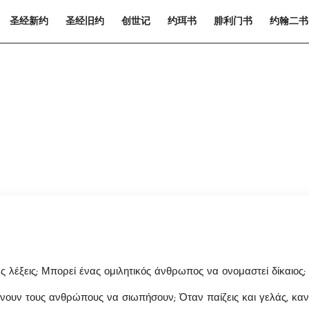
圣经新约
圣经旧约
创世记
约珥书
腓利门书
约翰二书
 λέξεις; Μπορεί ένας ομιλητικός άνθρωπος να ονομαστεί δίκαιος;
ουν τους ανθρώπους να σιωπήσουν; Όταν παίζεις και γελάς, κανε