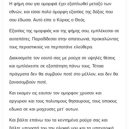
Η φήμη σου για ομορφιά έχει εξαπλωθεί μεταξύ των
εθνών, και είσαι πολύ όμορφη εξαιτίας της δόξας που
σου έδωσα. Αυτό είπε ο Κύριος ο Θεός.
Εξαιτίας της ομορφιάς και της φήμης σου, εμπλέκεσαι σε
αυταπάτες. Παραδίδεσαι στην απατεωνιά, προκαλώντας
τους περαστικούς να περπατάνε ελεύθερα.
Διακοσμείτε τον εαυτό σας με ρούχα σε υψηλές θέσεις
και εμπλέκεστε σε εξαπάτηση πάνω τους. Τέτοια
πράγματα δεν θα συμβούν ποτέ στο μέλλον, και δεν θα
ξανασυμβούν ποτέ.
Και εκαμεν εις εαυτον τον ομορφον χρυσον και
αργυριον και τους πολυτιμους θησαυρους, τους οποιους
εδωκα σε και μοιχευσες μετ’ αυτων.
Και βάλτε επάνω του τα κεντημένα ρούχα σας και
βάλτε μπροστά του την αλοιφή μου και τα μπαχαρικά.