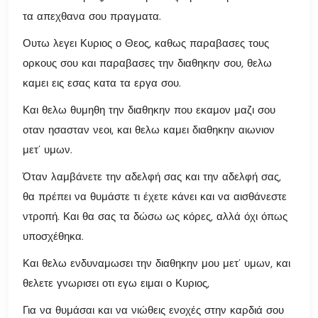
τα απεχθανα σου πραγματα.
Ουτω λεγει Κυριος ο Θεος, καθως παραβασες τους
ορκους σου και παραβασες την διαθηκην σου, θελω
καμει εις εσας κατα τα εργα σου.
Και θελω θυμηθη την διαθηκην που εκαμον μαζι σου
οταν ησασταν νεοι, και θελω καμει διαθηκην αιωνιον
μετ’ υμων.
Όταν λαμβάνετε την αδελφή σας και την αδελφή σας,
θα πρέπει να θυμάστε τι έχετε κάνει και να αισθάνεστε
ντροπή. Και θα σας τα δώσω ως κόρες, αλλά όχι όπως
υποσχέθηκα.
Και θελω ενδυναμωσει την διαθηκην μου μετ’ υμων, και
θελετε γνωρισει οτι εγω ειμαι ο Κυριος,
Για να θυμάσαι και να νιώθεις ενοχές στην καρδιά σου