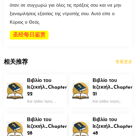
όταν σε συγχωρώ για όλες τις πράξεις σου και να μην
ξαναμιλήσεις εξαιτίας της ντροπής σου. Αυτό είπε ο
Κύριος ο Θεός.
圣经每日鉴赏
相关推荐
查看更多
Βιβλίο του
Βιβλίο του
Ιεζεκιήλ_Chapter
Ιεζεκιήλ_Chapter
22
21
Και ηλθεν προς ...
Και ηλθεν λογος...
Βιβλίο του
Βιβλίο του
Ιεζεκιήλ_Chapter
Ιεζεκιήλ_Chapter
28
48