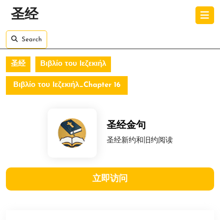
Skip
O
圣经
to
B
content
Skip
Search
to
content
圣经
Βιβλίο του Ιεζεκιήλ
Βιβλίο του Ιεζεκιήλ_Chapter 16
圣经金句
圣经新约和旧约阅读
立即访问