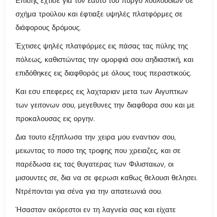
Επίσης έχτισε για τον εαυτό του πύργο λουλουδιών σε
σχήμα τρούλου και έφτιαξε υψηλές πλατφόρμες σε
διάφορους δρόμους.
Έχτισες ψηλές πλατφόρμες εις πάσας τας πύλης της
πόλεως, καθιστώντας την ομορφιά σου αηδιαστική, και
επιδόθηκες εις διαφθοράς με όλους τους περαστικούς.
Και εσυ επεφερες εις λαχταριαν μετα των Αιγυπτιων
των γειτονων σου, μεγεθυνες την διαφθορα σου και με
προκαλουσας εις οργην.
Δια τουτο εξηπλωσα την χειρα μου εναντιον σου,
μειωντας το ποσο της τροφης που χρειαζες, και σε
παρέδωσα εις τας θυγατερας των Φιλισταιων, οι
μισουντες σε, δια να σε φερωσι καθως θελουσι θελησει.
Ντρέπονται για σένα για την απατεωνιά σου.
Ήσασταν ακόρεστοι εν τη λαγνεία σας και είχατε