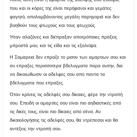
Κοίτα, αυτή είναι η αμαρτία της αδελφής σου Σόδομα,
που και οι κόρες της είναι περήφανοι και γεμάτες
φαγητό, απολαμβάνοντας μεγάλη παρηγοριά και δεν
βοηθούν τους φτωχούς και τους φτωχούς.
Ήταν αλαζόνες και διέπραξαν αποτρόπαιες πράξεις
μπροστά μου, και τις είδα και τις εξαλείψα.
Η Σαμαρεια δεν επραξε το μισον των αμαρτιων σου και
συ επραξες περισσοτερα βδελυγματα παρα αυτην, δια
να δικαιωθωσιν οι αδελφες σου απο παντα τα
βδελυγματα που επραξες.
Όταν κρίνεις τις αδελφές σου δίκαιες, φέρε την ντροπή
σου. Επειδή οι αμαρτίες σου είναι πιο αηδιαστικές από
τις δικές τους, είναι πιο δίκαιες από σένα. Αν
δικαιολογήσεις τις αδελφές σου, θα ντρέπεσαι και θα
αντέξεις την ντροπή σου.