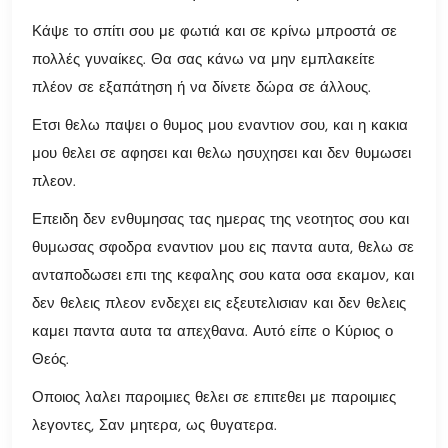
Κάψε το σπίτι σου με φωτιά και σε κρίνω μπροστά σε
πολλές γυναίκες. Θα σας κάνω να μην εμπλακείτε
πλέον σε εξαπάτηση ή να δίνετε δώρα σε άλλους.
Ετσι θελω παψει ο θυμος μου εναντιον σου, και η κακια
μου θελει σε αφησει και θελω ησυχησει και δεν θυμωσει
πλεον.
Επειδη δεν ενθυμησας τας ημερας της νεοτητος σου και
θυμωσας σφοδρα εναντιον μου εις παντα αυτα, θελω σε
ανταποδωσει επι της κεφαλης σου κατα οσα εκαμον, και
δεν θελεις πλεον ενδεχει εις εξευτελισιαν και δεν θελεις
καμει παντα αυτα τα απεχθανα. Αυτό είπε ο Κύριος ο
Θεός.
Οποιος λαλει παροιμιες θελει σε επιτεθει με παροιμιες
λεγοντες, Σαν μητερα, ως θυγατερα.