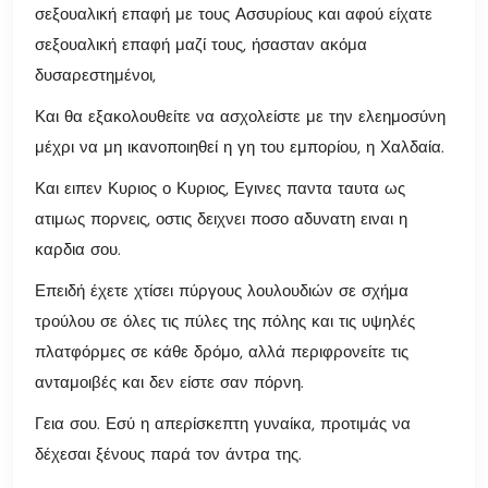
σεξουαλική επαφή με τους Ασσυρίους και αφού είχατε
σεξουαλική επαφή μαζί τους, ήσασταν ακόμα
δυσαρεστημένοι,
Και θα εξακολουθείτε να ασχολείστε με την ελεημοσύνη
μέχρι να μη ικανοποιηθεί η γη του εμπορίου, η Χαλδαία.
Και ειπεν Κυριος ο Κυριος, Εγινες παντα ταυτα ως
ατιμως πορνεις, οστις δειχνει ποσο αδυνατη ειναι η
καρδια σου.
Επειδή έχετε χτίσει πύργους λουλουδιών σε σχήμα
τρούλου σε όλες τις πύλες της πόλης και τις υψηλές
πλατφόρμες σε κάθε δρόμο, αλλά περιφρονείτε τις
ανταμοιβές και δεν είστε σαν πόρνη.
Γεια σου. Εσύ η απερίσκεπτη γυναίκα, προτιμάς να
δέχεσαι ξένους παρά τον άντρα της.